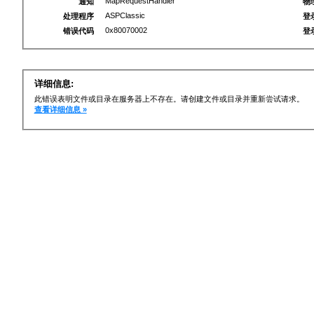
MapRequestHandler
通知
物
ASPClassic
处理程序
登
0x80070002
错误代码
登
详细信息:
此错误表明文件或目录在服务器上不存在。请创建文件或目录并重新尝试请求。
查看详细信息 »