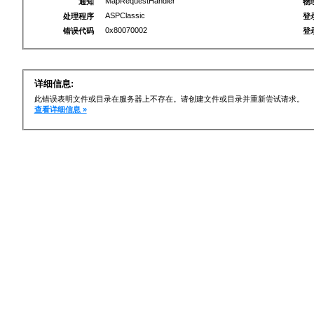
MapRequestHandler
通知
物
ASPClassic
处理程序
登
0x80070002
错误代码
登
详细信息:
此错误表明文件或目录在服务器上不存在。请创建文件或目录并重新尝试请求。
查看详细信息 »