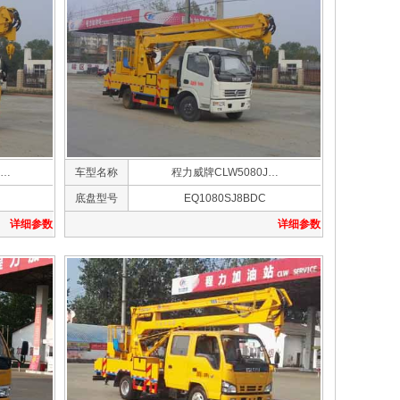
J…
车型名称
程力威牌CLW5080J…
底盘型号
EQ1080SJ8BDC
详细参数
详细参数