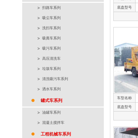
底盘型号
扫路车系列
吸尘车系列
洗扫车系列
吸粪车系列
吸污车系列
高压清洗车
垃圾车系列
清洗吸污车系列
洒水车系列
车型名称
罐式车系列
底盘型号
油罐车系列
混凝土搅拌车
工程机械车系列