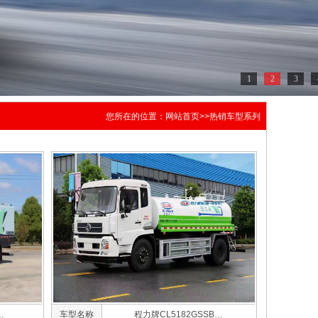
1
2
3
您所在的位置：
网站首页
>>热销车型系列
…
车型名称
程力牌CL5182GSSB…