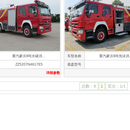
重汽豪沃8吨水罐消…
车型名称
重汽豪沃8吨泡沫消
ZZ5207N4617E5
底盘型号
详细参数
总数：8
1
页次：1/1