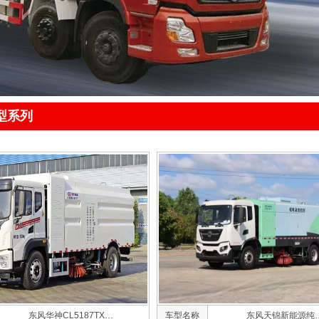
型系列
东风华神CL5187TX…
车型名称
东风天锦新能源纯